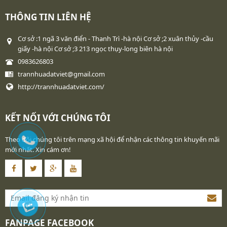
THÔNG TIN LIÊN HỆ
Cơ sở :1 ngã 3 văn điển - Thanh Trì -hà nội Cơ sở ;2 xuân thủy -cầu
giấy -hà nội Cơ sở ;3 213 ngọc thụy-long biên hà nội
0983626803
trannhuadatviet@gmail.com
http://trannhuadatviet.com/
KẾT NỐI VỚI CHÚNG TÔI
Theo dõi chúng tôi trên mạng xã hội để nhận các thông tin khuyến mãi
mới nhất. Xin cám ơn!
FANPAGE FACEBOOK