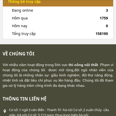
Thống kê truy cập
Đang online
3
Hôm qua
1759
Hôm nay
0
Tổng truy cập
158190
VỀ CHÚNG TÔI
Với nhiều năm hoạt động trong lĩnh vực
thi công nội thất
.Phạm vi
hoạt động của chúng tôi được mở rộng,đội ngũ nhân viên của
chúng tôi là những nhân sự giầu kinh nghiệm, đội thợ năng động,
nhiệt tình và đặt tiêu chí phục vụ lên hàng đầu. Chúng tôi đã tham
gia xử lý hàng trăm công trình đa dạng khác nhau.
THÔNG TIN LIÊN HỆ
Cơ sở :1 ngã 3 văn điển - Thanh Trì -hà nội Cơ sở ;2 xuân thủy -cầu
giấy -hà nội Cơ sở ;3 213 ngọc thụy-long biên hà nội