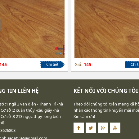
145
Giá:
145
Chi tiết
Chi t
G TIN LIÊN HỆ
KẾT NỐI VỚI CHÚNG TÔI
sở :1 ngã 3 văn điển - Thanh Trì -hà
Theo dõi chúng tôi trên mạng xã hộ
 Cơ sở ;2 xuân thủy -cầu giấy -hà
nhận các thông tin khuyến mãi mới
 Cơ sở ;3 213 ngọc thụy-long biên
Xin cám ơn!
nội
83626803
annhuadatviet@gmail.com