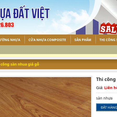
TƯỜNG NHỰA
CỬA NHỰA COMPOSITE
SẢN PHẨM
THI CÔNG 
 công sàn nhua giả gỗ
Thi công
Giá:
Liên h
sàn nhựa
ĐẶT HÀN