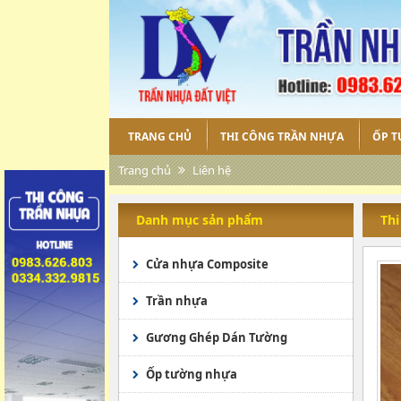
TRANG CHỦ
THI CÔNG TRẦN NHỰA
ỐP 
Trang chủ
Liên hệ
Danh mục sản phẩm
Thi
Cửa nhựa Composite
Trần nhựa
Gương Ghép Dán Tường
Ốp tường nhựa