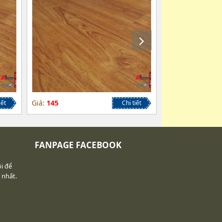
Giá:
145
iết
Chi tiết
FANPAGE FACEBOOK
i để
 nhất.