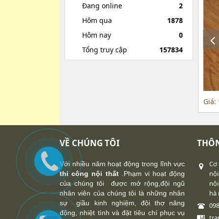
Đang online
2
Hôm qua
1878
Hôm nay
0
Tổng truy cập
157834
Giá:
VỀ CHÚNG TÔI
THÔN
Cơ 
Với nhiều năm hoạt động trong lĩnh vực
nội
thi công nội thất
.Phạm vi hoạt động
nội
của chúng tôi được mở rộng,đội ngũ
hà 
nhân viên của chúng tôi là những nhân
sự giầu kinh nghiệm, đội thợ năng
09
động, nhiệt tình và đặt tiêu chí phục vụ
tr