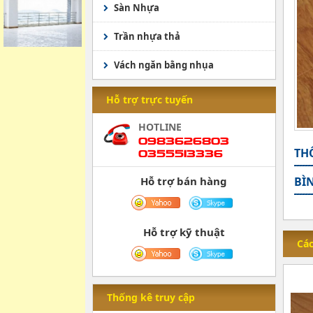
Sàn Nhựa
Sàn Nhựa
Trần nhựa thả
Vách ngăn bằng nhụa
Hỗ trợ trực tuyến
HOTLINE
0983626803
THÔ
0355513336
Hỗ trợ bán hàng
BÌ
Hỗ trợ kỹ thuật
Các
Thống kê truy cập