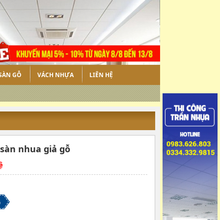
SÀN GỖ
VÁCH NHỰA
LIÊN HỆ
 sàn nhua giả gỗ
ệ
G